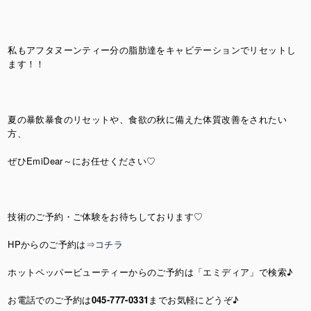
私もアフタヌーンティー分の脂肪達をキャビテーションでリセットし
ます！！
夏の暴飲暴食のリセットや、食欲の秋に備えた体質改善をされたい
方、
ぜひEmiDear～にお任せください♡
技術のご予約・ご体験をお待ちしております♡
HPからのご予約は
⇒コチラ
ホットペッパービューティーからのご予約は「エミディア」で検索♪
お電話でのご予約は
045-777-0331
までお気軽にどうぞ♪