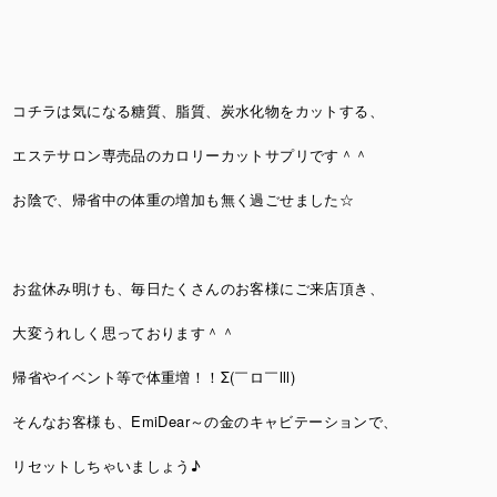
コチラは気になる糖質、脂質、炭水化物をカットする、
エステサロン専売品のカロリーカットサプリです＾＾
お陰で、帰省中の体重の増加も無く過ごせました☆
お盆休み明けも、毎日たくさんのお客様にご来店頂き、
大変うれしく思っております＾＾
帰省やイベント等で体重増！！Σ(￣ロ￣lll)
そんなお客様も、EmiDear～の金のキャビテーションで、
リセットしちゃいましょう♪