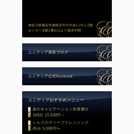
神奈川県横浜市都筑区中川中央1-23-1-2階
センター北駅1番出口より徒歩30秒
エミディア美容ブログ
エミディア公式Facebook
エミディアおすすめメニュー
金のキャビテーション全身痩せ
100分 13,500円～
シルクのディープクレンジング
45分 5,000円〜