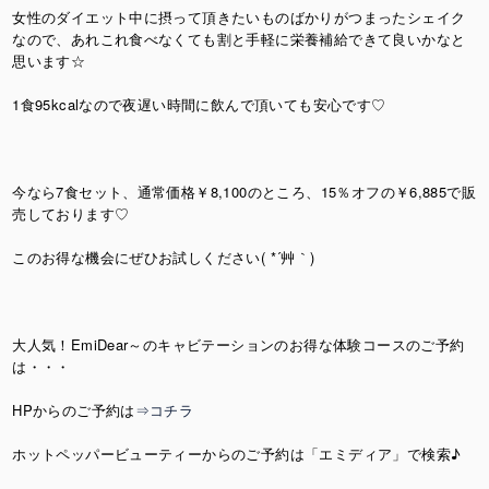
女性のダイエット中に摂って頂きたいものばかりがつまったシェイク
なので、あれこれ食べなくても割と手軽に栄養補給できて良いかなと
思います☆
1食95kcalなので夜遅い時間に飲んで頂いても安心です♡
今なら7食セット、通常価格￥8,100のところ、15％オフの￥6,885で販
売しております♡
このお得な機会にぜひお試しください( *´艸｀)
大人気！EmiDear～のキャビテーションのお得な体験コースのご予約
は・・・
HPからのご予約は
⇒コチラ
ホットペッパービューティーからのご予約は「エミディア」で検索♪