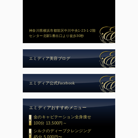
神奈川県横浜市都筑区中川中央1-23-1-2階
センター北駅1番出口より徒歩30秒
エミディア美容ブログ
エミディア公式Facebook
エミディアおすすめメニュー
金のキャビテーション全身痩せ
100分 13,500円～
シルクのディープクレンジング
45分 5,000円〜