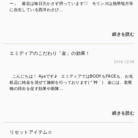
ー」 最近は毎日欠かさず摂っています♡ モリンガは熱帯地方等
に自生している西洋わさび…
続きを読む
エミディアのこだわり「金」の効果！
2016.12.08
こんにちは！ Ayaです♪ エミディアではBODYもFACEも、お化
粧品に純金を混ぜて施術を行っております( *´艸｀) 金には、老廃
物の排出を促す効果や新陳…
続きを読む
リセットアイテム☆